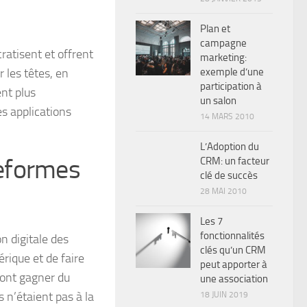
Plan et
campagne
ratisent et offrent
marketing:
 les têtes, en
exemple d’une
participation à
nt plus
un salon
s applications
14 MARS 2010
L’Adoption du
eformes
CRM: un facteur
clé de succès
28 MAI 2010
Les 7
fonctionnalités
n digitale des
clés qu’un CRM
rique et de faire
peut apporter à
font gagner du
une association
 n’étaient pas à la
18 JUIN 2019