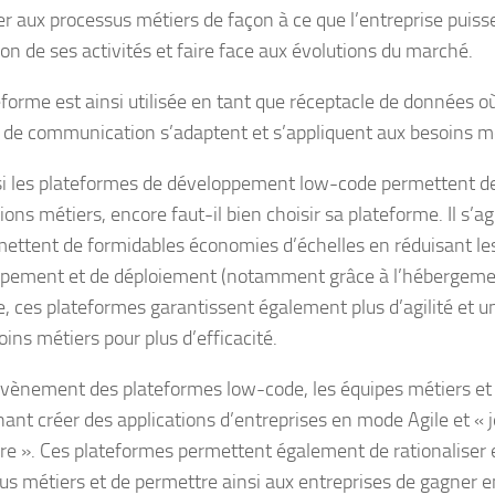
er aux processus métiers de façon à ce que l’entreprise puiss
ion de ses activités et faire face aux évolutions du marché.
forme est ainsi utilisée en tant que réceptacle de données où 
 de communication s’adaptent et s’appliquent aux besoins mé
 les plateformes de développement low-code permettent de
ions métiers, encore faut-il bien choisir sa plateforme. Il s’agi
mettent de formidables économies d’échelles en réduisant le
pement et de déploiement (notamment grâce à l’hébergement
e, ces plateformes garantissent également plus d’agilité et u
ins métiers pour plus d’efficacité.
avènement des plateformes low-code, les équipes métiers et
ant créer des applications d’entreprises en mode Agile et « j
ore ». Ces plateformes permettent également de rationaliser e
us métiers et de permettre ainsi aux entreprises de gagner en