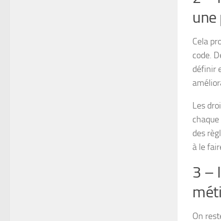
une 
Cela pr
code. De
définir
améliora
Les droi
chaque 
des règl
à le fai
3 – 
méti
On rest