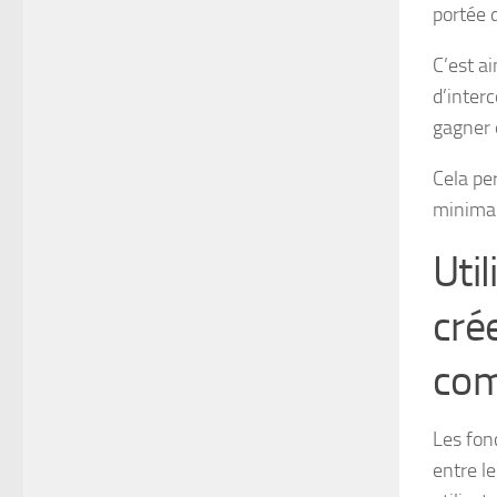
portée 
C’est a
d’inter
gagner e
Cela pe
minimal
Uti
cré
com
Les fonc
entre le