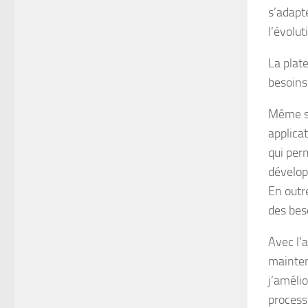
s’adapt
l’évolut
La plate
besoins
Même si
applicat
qui per
dévelop
En outr
des beso
Avec l’
mainten
j’améli
process