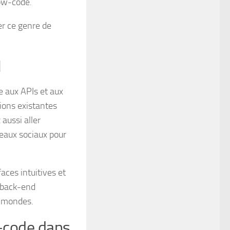
low-code.
r ce genre de
I
e aux APIs et aux
ions existantes
aussi aller
eaux sociaux pour
aces intuitives et
n back-end
x mondes.
-code dans