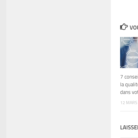
VOU
7 conse
la qual
dans vo
12 MARS
LAISS