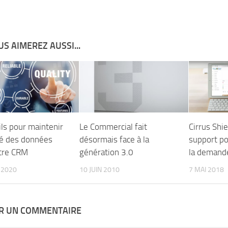
S AIMEREZ AUSSI...
ils pour maintenir
Le Commercial fait
Cirrus Shie
ité des données
désormais face à la
support po
tre CRM
génération 3.0
la demande
 2020
10 JUIN 2010
7 MAI 2018
ER UN COMMENTAIRE