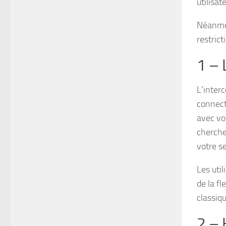
utilisa
Néanmoi
restric
1 – 
L’inter
connect
avec vo
cherche
votre s
Les uti
de la fl
classiq
2 – 