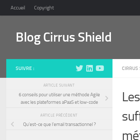
Accueil
Copyright
Skip to content
Blog Cirrus Shield
SUIVRE :
CIRRUS 
ARTICLE SUIVANT
Les
6 conseils pour utiliser une méthode Agile
avec les plateformes aPaaS et low-code
suf
ARTICLE PRÉCÉDENT
Qu’est-ce que l’email transactionnel ?
mét