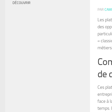
DÉCOUVRIR
PAR
CAMI
Les pla
des opp
particu
« class
métiers
Com
de 
Ces pla
entrepr
face à 
temps. 