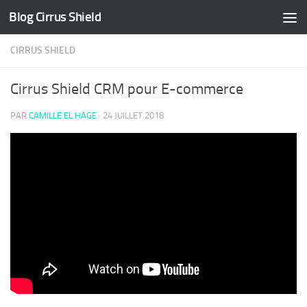
Blog Cirrus Shield
Skip to content
CIRRUS SHIELD
Cirrus Shield CRM pour E-commerce
PAR
CAMILLE EL HAGE
·
24 JUILLET 2018