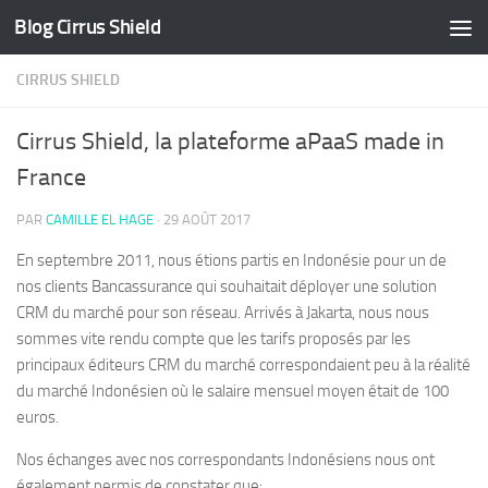
Blog Cirrus Shield
Skip to content
CIRRUS SHIELD
Cirrus Shield, la plateforme aPaaS made in
France
PAR
CAMILLE EL HAGE
·
29 AOÛT 2017
En septembre 2011, nous étions partis en Indonésie pour un de
nos clients Bancassurance qui souhaitait déployer une solution
CRM du marché pour son réseau. Arrivés à Jakarta, nous nous
sommes vite rendu compte que les tarifs proposés par les
principaux éditeurs CRM du marché correspondaient peu à la réalité
du marché Indonésien où le salaire mensuel moyen était de 100
euros.
Nos échanges avec nos correspondants Indonésiens nous ont
également permis de constater que: