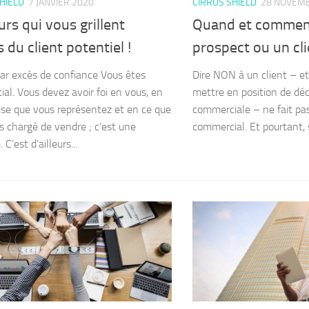
HIELD
7 JANVIER 2020
CIRRUS SHIELD
28 NOVEM
urs qui vous grillent
Quand et comment
 du client potentiel !
prospect ou un cli
ar excès de confiance Vous êtes
Dire NON à un client – e
al. Vous devez avoir foi en vous, en
mettre en position de déc
rise que vous représentez et en ce que
commerciale – ne fait pas
s chargé de vendre ; c’est une
commercial. Et pourtant, si
 C’est d’ailleurs...