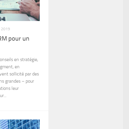
 2019
RM pour un
onseils en stratégie,
agment, en
ent sollicité par des
ins grandes – pour
ions leur
r...