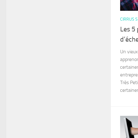
CIRRUS S
Les 5 
d’éch
Un vieux
apprenon
certaine
entrepre
Très Peti
certaine