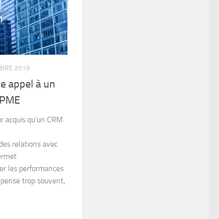
BRE 2019
re appel à un
r PME
ur acquis qu’un CRM
es relations avec
permet
er les performances
 pense trop souvent,