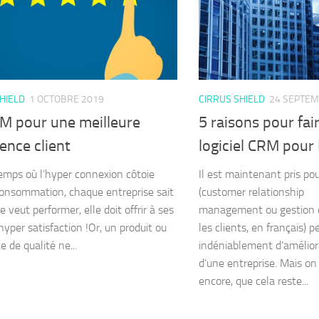
HIELD
1 OCTOBRE 2019
CIRRUS SHIELD
24 SEPTEM
M pour une meilleure
5 raisons pour fai
ence client
logiciel CRM pou
emps où l’hyper connexion côtoie
Il est maintenant pris po
consommation, chaque entreprise sait
(customer relationship
le veut performer, elle doit offrir à ses
management ou gestion d
’hyper satisfaction !Or, un produit ou
les clients, en français) 
e de qualité ne...
indéniablement d’amélior
d’une entreprise. Mais on
encore, que cela reste...