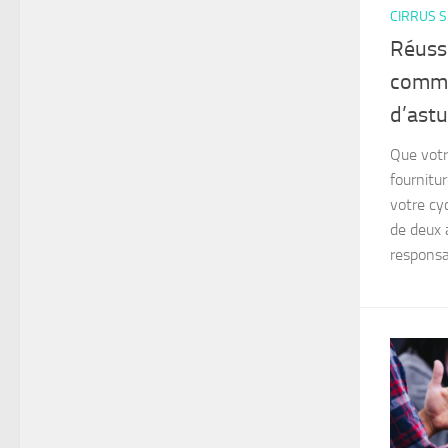
CIRRUS S
Réussi
commer
d’astu
Que votr
fournitu
votre cy
de deux 
responsa