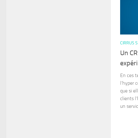
CIRRUS S
Un CR
expéri
En ces t
l’hyper 
que si el
clients l
un servic