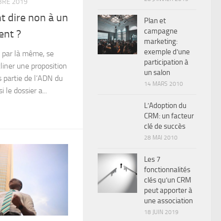
BRE 2019
 dire non à un
Plan et
campagne
ent ?
marketing:
exemple d’une
t par là même, se
participation à
liner une proposition
un salon
 partie de l’ADN du
14 MARS 2010
 le dossier a...
L’Adoption du
CRM: un facteur
clé de succès
28 MAI 2010
Les 7
fonctionnalités
clés qu’un CRM
peut apporter à
une association
18 JUIN 2019