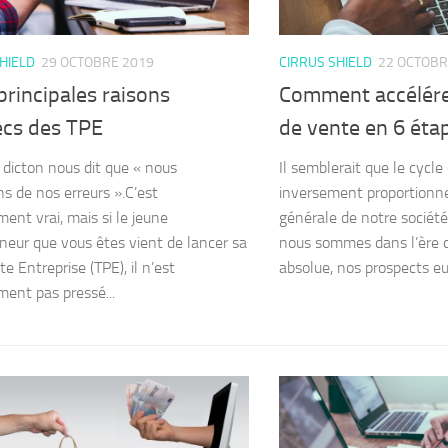
HIELD
29 OCTOBRE 2019
CIRRUS SHIELD
22 OCTOBR
principales raisons
Comment accélérer
ecs des TPE
de vente en 6 éta
 dicton nous dit que « nous
Il semblerait que le cycl
s de nos erreurs ».C’est
inversement proportionne
ment vrai, mais si le jeune
générale de notre société.
neur que vous êtes vient de lancer sa
nous sommes dans l’ère 
te Entreprise (TPE), il n’est
absolue, nos prospects eu
ment pas pressé...