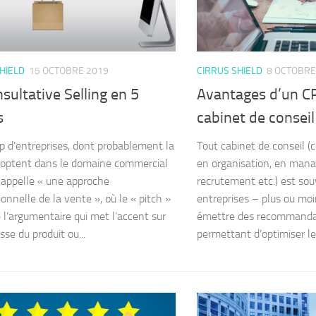
HIELD
15 OCTOBRE 2019
CIRRUS SHIELD
8 OCTOBRE
sultative Selling en 5
Avantages d’un C
s
cabinet de conseil
 d’entreprises, dont probablement la
Tout cabinet de conseil (c
doptent dans le domaine commercial
en organisation, en man
 appelle « une approche
recrutement etc.) est souv
onnelle de la vente », où le « pitch »
entreprises – plus ou mo
 l’argumentaire qui met l’accent sur
émettre des recommandat
se du produit ou...
permettant d’optimiser leu