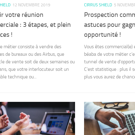
HIELD
12 NOVEMBRE 2019
CIRRUS SHIELD
5 NOVEMB
r votre réunion
Prospection comme
ciale : 3 étapes, et plein
astuces pour gag
ces !
opportunité !
e métier consiste à vendre des
Vous êtes commercial(e) e
res de bureaux ou des Airbus, que
béaba de votre métier c’e
cle de vente soit de deux semaines ou
tunnel de vente d’opport
ans, que votre interlocuteur soit un
C’est statistique : plus il
ble technique ou...
plus vous aurez de chances