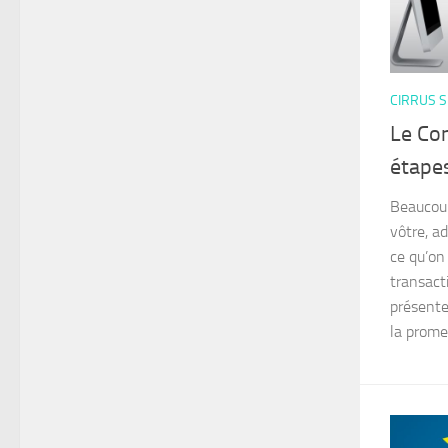
CIRRUS S
Le Con
étape
Beaucoup
vôtre, a
ce qu’on
transacti
présente
la promes