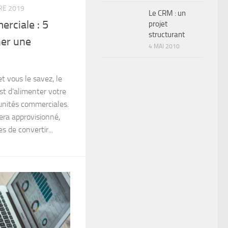
RE 2019
Le CRM : un
rciale : 5
projet
structurant
ner une
4 MAI 2010
t vous le savez, le
st d’alimenter votre
unités commerciales.
 sera approvisionné,
 de convertir...