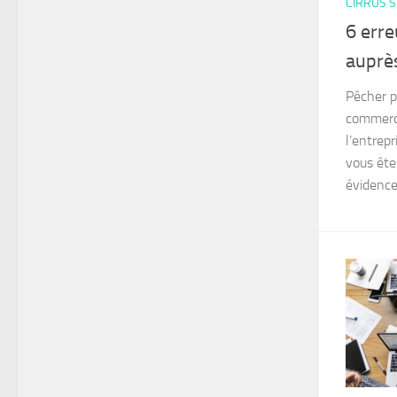
CIRRUS S
6 erre
auprès
Pêcher p
commerci
l’entrep
vous ête
évidence.