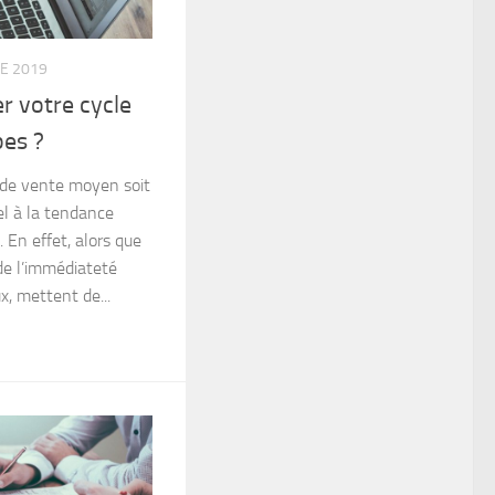
E 2019
 votre cycle
pes ?
e de vente moyen soit
l à la tendance
 En effet, alors que
de l’immédiateté
x, mettent de...