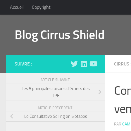
Accueil
Copyright
Skip to content
Blog Cirrus Shield
SUIVRE :
CIRRUS 
ARTICLE SUIVANT
Com
Les 5 principales raisons d’échecs des
TPE
ven
ARTICLE PRÉCÉDENT
Le Consultative Selling en 5 étapes
PAR
CAMI