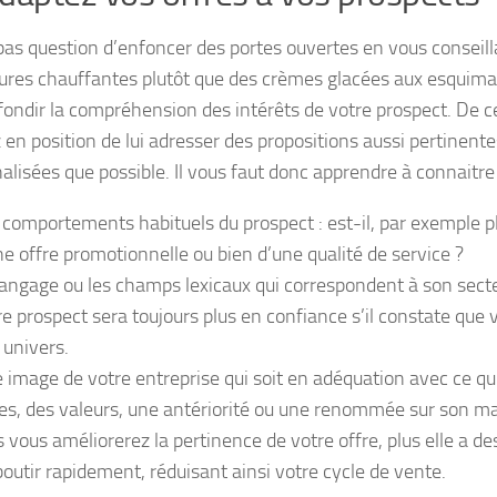
t pas question d’enfoncer des portes ouvertes en vous conseil
ures chauffantes plutôt que des crèmes glacées aux esquima
fondir la compréhension des intérêts de votre prospect. De ce
 en position de lui adresser des propositions aussi pertinente
alisées que possible. Il vous faut donc apprendre à connaitre 
 comportements habituels du prospect : est-il, par exemple 
ne offre promotionnelle ou bien d’une qualité de service ?
langage ou les champs lexicaux qui correspondent à son secteu
re prospect sera toujours plus en confiance s’il constate que
 univers.
 image de votre entreprise qui soit en adéquation avec ce qu’
es, des valeurs, une antériorité ou une renommée sur son m
s vous améliorerez la pertinence de votre offre, plus elle a d
boutir rapidement, réduisant ainsi votre cycle de vente.