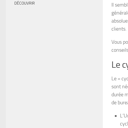
DÉCOUVRIR
Il semb
général
absolue
clients.
Vous po
conseil
Le c
Le « cy
sont néc
durée m
de burea
L’U
cyc