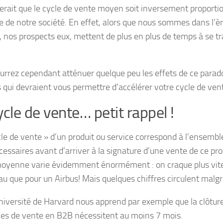
lerait que le cycle de vente moyen soit inversement proporti
e de notre société. En effet, alors que nous sommes dans l’è
, nos prospects eux, mettent de plus en plus de temps à se t
urrez cependant atténuer quelque peu les effets de ce parado
s qui devraient vous permettre d’accélérer votre cycle de vent
ycle de vente… petit rappel !
cle de vente » d’un produit ou service correspond à l’ensembl
essaires avant d’arriver à la signature d’une vente de ce pro
oyenne varie évidemment énormément : on craque plus vite 
u que pour un Airbus! Mais quelques chiffres circulent malgré 
niversité de Harvard nous apprend par exemple que la clôtur
les de vente en B2B nécessitent au moins 7 mois.