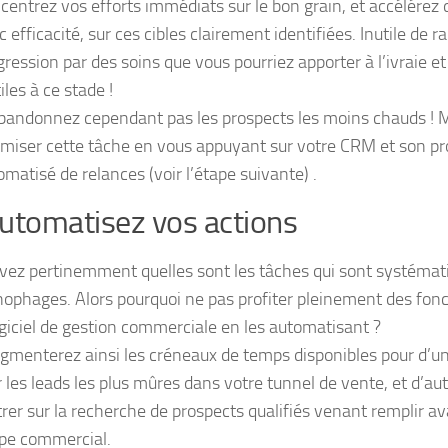
centrez vos efforts immédiats sur le bon grain, et accélérez 
 efficacité, sur ces cibles clairement identifiées. Inutile de ra
gression par des soins que vous pourriez apporter à l’ivraie et
iles à ce stade !
bandonnez cependant pas les prospects les moins chauds ! 
imiser cette tâche en vous appuyant sur votre CRM et son 
omatisé de relances (voir l’étape suivante) .
utomatisez vos actions
vez pertinemment quelles sont les tâches qui sont systémati
nophages. Alors pourquoi ne pas profiter pleinement des fonc
ogiciel de gestion commerciale en les automatisant ?
gmenterez ainsi les créneaux de temps disponibles pour d’une
 les leads les plus mûres dans votre tunnel de vente, et d’aut
rer sur la recherche de prospects qualifiés venant remplir
ipe commercial.