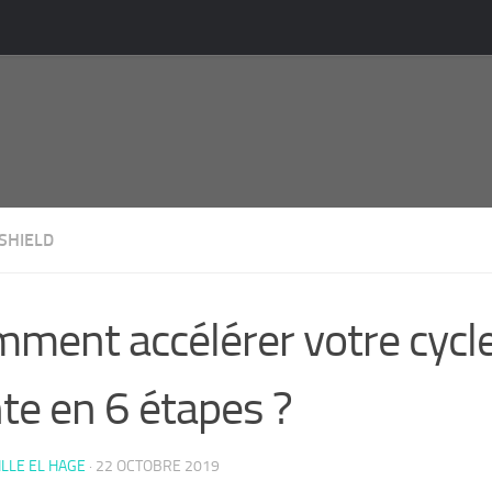
SHIELD
ment accélérer votre cycl
te en 6 étapes ?
LLE EL HAGE
·
22 OCTOBRE 2019