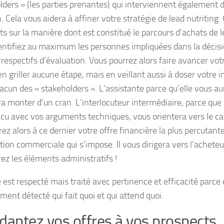
lders » (les parties prenantes) qui interviennent également d
. Cela vous aidera à affiner votre stratégie de lead nutriting
ts sur la manière dont est constitué le parcours d’achats de l
dentifiez au maximum les personnes impliquées dans la décisi
 respectifs d’évaluation. Vous pourrez alors faire avancer vot
en griller aucune étape, mais en veillant aussi à doser votre
acun des « stakeholders ». L’assistante parce qu’elle vous a
ra monter d’un cran. L’interlocuteur intermédiaire, parce que 
cu avec vos arguments techniques, vous orientera vers le ca
rez alors à ce dernier votre offre financière la plus percutan
tion commerciale qui s’impose. Il vous dirigera vers l’acheteu
rez les éléments administratifs !
e est respecté mais traité avec pertinence et efficacité parce
ment détecté qui fait quoi et qui attend quoi.
daptez vos offres à vos prospects