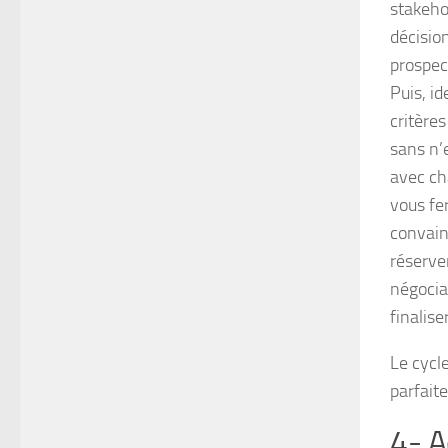
stakeho
décision
prospec
Puis, i
critères
sans n’
avec ch
vous fe
convain
réserve
négocia
finalise
Le cycl
parfaite
4- A