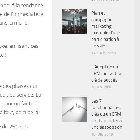
onnel à la tendance
Plan et
re de l’immédiateté
campagne
ransformer en
marketing:
exemple d’une
participation à
xe, en lisant ces
un salon
14 MARS 2010
e !
L’Adoption du
CRM: un facteur
clé de succès
e des phases qui
28 MAI 2010
duit ou service. La
Les 7
pour un fauteuil
fonctionnalités
tout, de ci de là.
clés qu’un CRM
peut apporter à
e de 25% des
une association
18 JUIN 2019