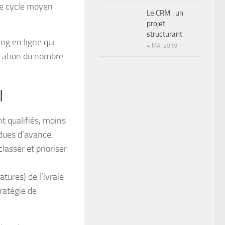
 le cycle moyen
Le CRM : un
projet
structurant
ng en ligne qui
4 MAI 2010
lication du nombre
l
t qualifiés, moins
rdues d’avance.
asser et prioriser
atures) de l’ivraie
tratégie de