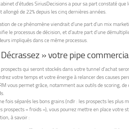
cabinet d’études SiriusDecisions a pour sa part constaté que
st allongé de 22% depuis les cinq dernières années.
cation de ce phénomène viendrait d’une part d’un mix marketi
ifie le processus de décision, et d’autre part d’une démultip
deurs impliqués dans ce même processus.
 Décrassez » votre pipe commercia
s prospects qui seront stockés dans votre tunnel d’achat seron
rdrez votre temps et votre énergie à relancer des causes pe
RM vous permet grâce, notamment aux outils de scoring, de cl
ds.
ne fois séparés les bons grains (ndlr : les prospects les plus m
les prospects « froids »), vous pourrez mettre en place votre s
ion, à savoir :