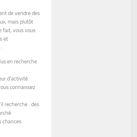
lant de vendre des
ux, mais plutôt
 fait, vous vous
s et
:
plus en recherche
r d’activité :
 vous connaissez
il recherche : des
arché.
es chances