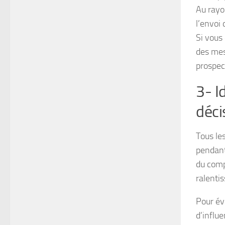
Au rayo
l’envoi
Si vous
des mes
prospec
3- I
déci
Tous le
pendant
du comp
ralenti
Pour év
d’influe