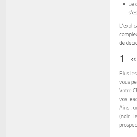
Le 
s’e
L’expli
complex
de déci
1- «
Plus le
vous pe
Votre C
vos lea
Ainsi, u
(ndlr : 
prospect