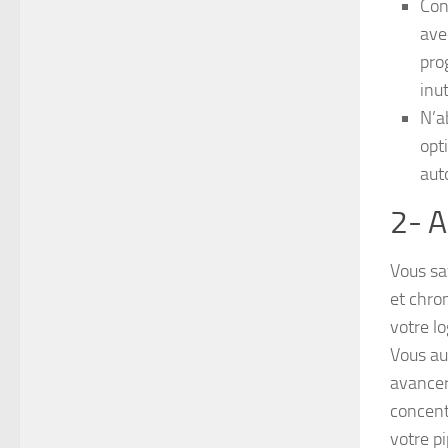
Con
avec
pro
inut
N’a
opt
aut
2- A
Vous sa
et chro
votre l
Vous au
avancer
concent
votre p