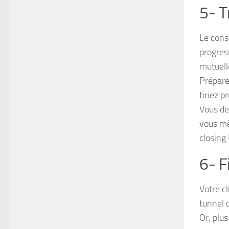
5- T
Le conse
progres
mutuell
Prépare
tiriez pr
Vous de
vous mè
closing 
6- F
Votre cl
tunnel 
Or, plus