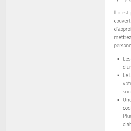
Il n’es
couvert
d’appro
mettrez
personn
Les
d’u
Le 
vot
son
Une
cod
Plu
d’a