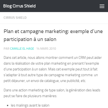
Blog Cirrus Shield
Skip to content
CIRRUS SHIELD
Plan et campagne marketing: exemple d’une
participation à un salon
PAR
CAMILLE EL HAGE
·
14 MARS 2010
Dans cet article, nous allons montrer comment un CRM peut aider
dans la réalisation de votre plan marketing en prenant l’exemple
d’une participation à un salon. Mais cet exemple peut tout à fait
s’adapter à tout autre type de campagne marketing comme: un
petit déjeuner, un envoi de catalogue, une publicité, etc.
Dans une action marketing de type salon, la génération des leads
peut se faire de plusieurs manières:
les mailings avant le salon