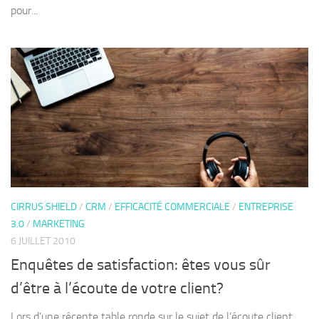
pour...
CIRRUS SHIELD
/
CRM
/
EFFICACITÉ COMMERCIALE
/
ENTREPRISE
3.0
/
MARKETING
6 JUILLET 2010
Enquêtes de satisfaction: êtes vous sûr
d’être à l’écoute de votre client?
Lors d’une récente table ronde sur le sujet de l’écoute client