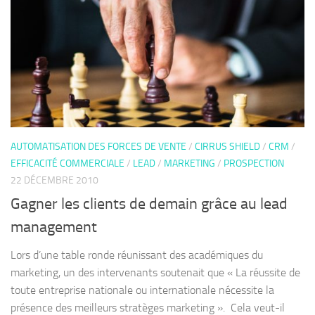
AUTOMATISATION DES FORCES DE VENTE
/
CIRRUS SHIELD
/
CRM
/
EFFICACITÉ COMMERCIALE
/
LEAD
/
MARKETING
/
PROSPECTION
22 DÉCEMBRE 2010
Gagner les clients de demain grâce au lead
management
Lors d’une table ronde réunissant des académiques du
marketing, un des intervenants soutenait que « La réussite de
toute entreprise nationale ou internationale nécessite la
présence des meilleurs stratèges marketing ». Cela veut-il