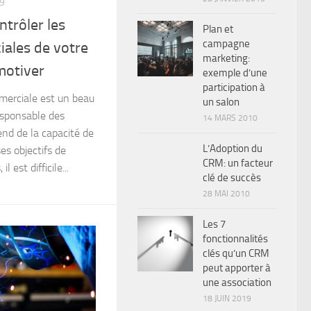
9
ntrôler les
Plan et
campagne
iales de votre
marketing:
motiver
exemple d’une
participation à
erciale est un beau
un salon
esponsable des
14 MARS 2010
nd de la capacité de
L’Adoption du
es objectifs de
CRM: un facteur
 est difficile...
clé de succès
28 MAI 2010
Les 7
fonctionnalités
clés qu’un CRM
peut apporter à
une association
18 JUIN 2019