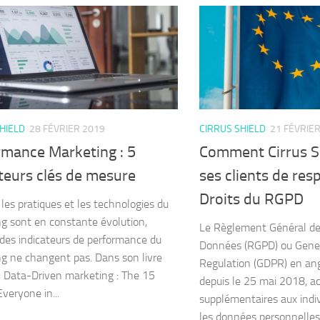
HIELD
28 FÉVRIER 2019
CIRRUS SHIELD
21 FÉVRIE
rmance Marketing : 5
Comment Cirrus S
teurs clés de mesure
ses clients de res
Droits du RGPD
les pratiques et les technologies du
g sont en constante évolution,
Le Règlement Général de
 des indicateurs de performance du
Données (RGPD) ou Gener
g ne changent pas. Dans son livre
Regulation (GDPR) en ang
 « Data-Driven marketing : The 15
depuis le 25 mai 2018, ac
veryone in...
supplémentaires aux indiv
les données personnelles :