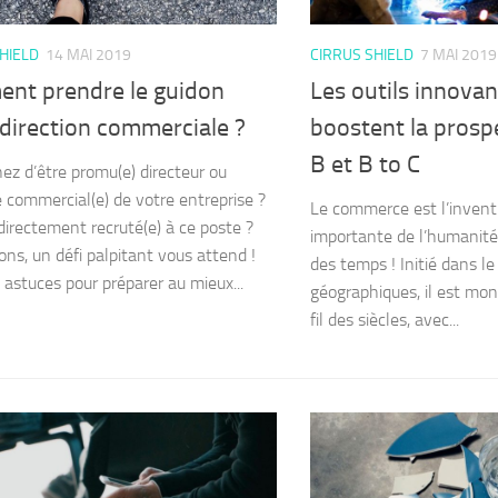
HIELD
14 MAI 2019
CIRRUS SHIELD
7 MAI 2019
nt prendre le guidon
Les outils innovan
direction commerciale ?
boostent la prosp
B et B to C
ez d’être promu(e) directeur ou
ce commercial(e) de votre entreprise ?
Le commerce est l’inventi
directement recruté(e) à ce poste ?
importante de l’humanité 
ions, un défi palpitant vous attend !
des temps ! Initié dans l
 astuces pour préparer au mieux...
géographiques, il est mon
fil des siècles, avec...