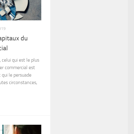
019
apitaux du
ial
celui qui est le plus
er commercial est
t qui le persuade
outes circonstances,