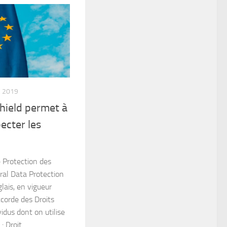
R 2019
hield permet à
pecter les
 Protection des
al Data Protection
lais, en vigueur
corde des Droits
idus dont on utilise
 Droit...