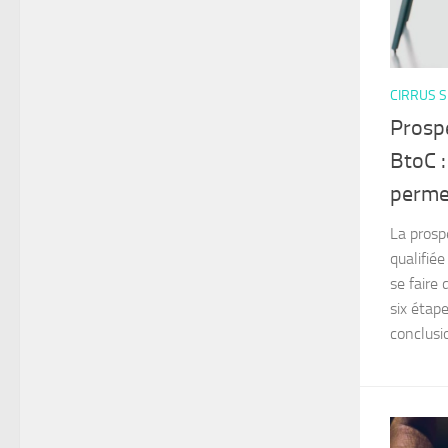
CIRRUS S
Prosp
BtoC :
permet
La prosp
qualifiée
se faire 
six étape
conclusio