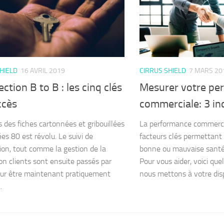
HIELD
16 AVRIL 2019
CIRRUS SHIELD
7 MARS 20
ction B to B : les cinq clés
Mesurer votre pe
ccès
commerciale: 3 ind
 des fiches cartonnées et gribouillées
La performance commerci
es 80 est révolu. Le suivi de
facteurs clés permettant 
ion, tout comme la gestion de la
bonne ou mauvaise santé 
ion clients sont ensuite passés par
Pour vous aider, voici que
our être maintenant pratiquement
nous mettons à votre disp
.