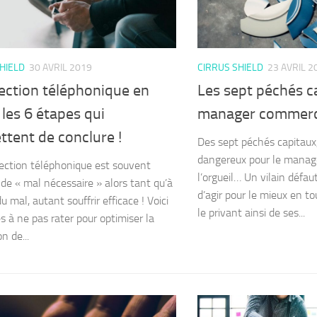
HIELD
30 AVRIL 2019
CIRRUS SHIELD
23 AVRIL 2
ection téléphonique en
Les sept péchés c
 les 6 étapes qui
manager commerc
tent de conclure !
Des sept péchés capitaux, 
dangereux pour le manag
ection téléphonique est souvent
l’orgueil… Un vilain défau
 de « mal nécessaire » alors tant qu’à
d’agir pour le mieux en t
du mal, autant souffrir efficace ! Voici
le privant ainsi de ses...
s à ne pas rater pour optimiser la
n de...