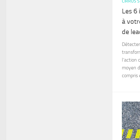
CIRRUS S
Les 6 
à votr
de lea
Détecter
transfor
l’action
moyen de
compris e