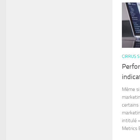
CIRRUS S
Perfo
indica
Même si 
marketin
certains
marketin
intitulé
Metrics E