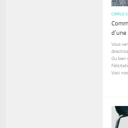
CIRRUS S
Comme
d’une 
Vous ven
directri
Ou bien 
Félicitat
Voici nos