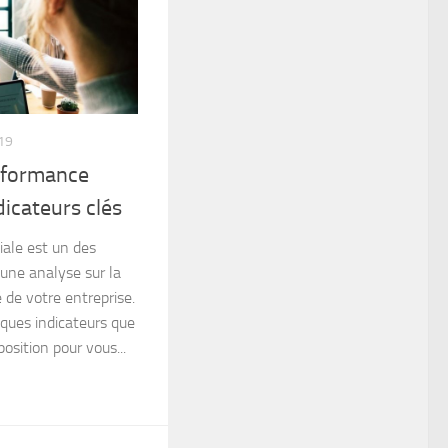
19
rformance
icateurs clés
ale est un des
une analyse sur la
de votre entreprise.
lques indicateurs que
osition pour vous...