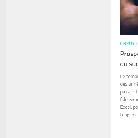
CIRRUS S
Prospe
du su
Le temps
des anné
prospect
fidélisat
Excel, p
toujours..