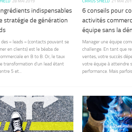
HIELD
28 MAI 2019
CIRRUS SHIELD
21 MAI 201
ingrédients indispensables
6 conseils pour co
e stratégie de génération
activités commerc
ds
équipe sans la dé
 des « leads » (contacts pouvant se
Manager une équipe comm
mer en clients) est le béaba de
challenge. En tant que r
 commerciale en B to B. Or, le taux
ventes, votre succès dépe
 transformation d’un lead étant
votre équipe à atteindre s
ntre 5 et...
performance. Mais parfois, il