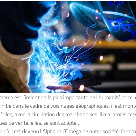
erce est l’invention la plus importante de l’humanité et ce, 
 Initié dans le cadre de voisinages géographiques, il est mon
siècles, avec la circulation des marchandises. Il n’a jamais ces
ues de vente, elles, se sont adapté…
re où il est devenu l’Alpha et l’Oméga de notre société, le co