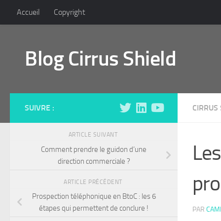
Accueil
Copyright
Skip to content
Blog Cirrus Shield
SUIVRE :
CIRRUS 
ARTICLE SUIVANT
Les
Comment prendre le guidon d’une
direction commerciale ?
pro
ARTICLE PRÉCÉDENT
Prospection téléphonique en BtoC : les 6
étapes qui permettent de conclure !
PAR
CAMI