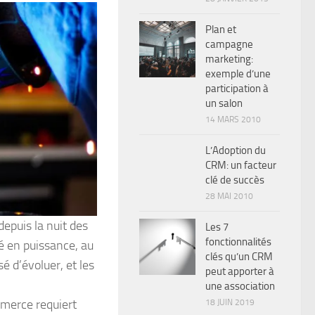
Plan et
campagne
marketing:
exemple d’une
participation à
un salon
14 MARS 2010
L’Adoption du
CRM: un facteur
clé de succès
28 MAI 2010
depuis la nuit des
Les 7
fonctionnalités
té en puissance, au
clés qu’un CRM
sé d’évoluer, et les
peut apporter à
une association
mmerce requiert
18 JUIN 2019