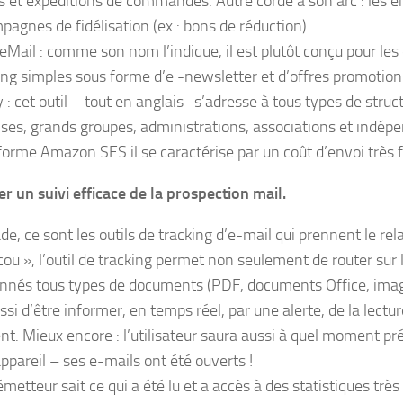
is et expéditions de commandes. Autre corde à son arc : les e
pagnes de fidélisation (ex : bons de réduction)
eMail : comme son nom l’indique, il est plutôt conçu pour l
ing simples sous forme d’e -newsletter et d’offres promotion
: cet outil – tout en anglais- s’adresse à tous types de struct
ises, grands groupes, administrations, associations et indép
eforme Amazon SES il se caractérise par un coût d’envoi très f
er un suivi efficace de la prospection mail.
de, ce sont les outils de tracking d’e-mail qui prennent le rela
ou », l’outil de tracking permet non seulement de router sur 
onnés tous types de documents (PDF, documents Office, image
si d’être informer, en temps réel, par une alerte, de la lect
t. Mieux encore : l’utilisateur saura aussi à quel moment pré
ppareil – ses e-mails ont été ouverts !
’émetteur sait ce qui a été lu et a accès à des statistiques très