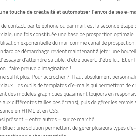
une touche de créativité et automatiser l’envoi de ses e-ma
e de contact, par téléphone ou par mail, est la seconde étape
iale, une fois constituée une base de prospection optimale.
utilisation exponentielle du mail comme canal de prospection
andard de démarchage revient maintenant à jeter une bouteill
essayer d’atteindre sa cible, d’être ouvert, d’être lu… Et enf
ion : faire preuve d’imagination !
ne suffit plus. Pour accrocher ? Il faut absolument personnali
iaux : les outils de templates d‘e-mails qui permettent de cr
ent des modèles graphiques quasiment toujours en responsiv
 aux différentes tailles des écrans), puis de gérer les envoi
sance en HTML et en CSS.
nsi présent – entre autres – sur ce marché …
nBlue : une solution permettant de gérer plusieurs types d’e-