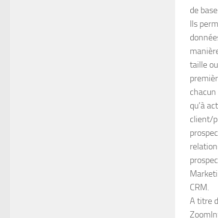
de base
Ils per
données
manière 
taille o
première
chacun d
qu’à act
client/p
prospec
relation
prospec
Marketi
CRM.
A titre
ZoomInf