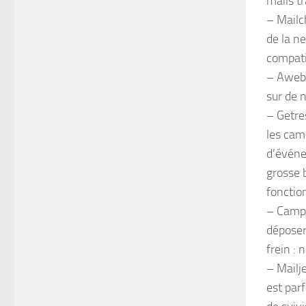
mails t
– Mailc
de la n
compatib
– Aweber
sur de 
– Getre
les cam
d’événe
grosse b
fonctio
– Campa
déposer
frein : 
– Mailje
est par