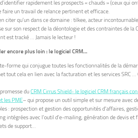
’identifier rapidement les prospects « chauds » (ceux qui ont 
 faire un travail de relance pertinent et efficace.
en citer qu’un dans ce domaine : tilkee, acteur incontournable
se sur son respect de la déontologie et des contraintes de la C
t est tracké … Jamais le lecteur !
ler encore plus loin : le logiciel CRM…
te-forme qui conjugue toutes les fonctionnalités de la dém
et tout cela en lien avec la facturation et les services SRC …
a promesse du
CRM Cirrus Shield- le logiciel CRM français con
 et les PME
– qui propose un outil simple et sur mesure avec 
les : prospection et gestion des opportunités d’affaires, ge
g intégrées avec l’outil d’e-mailing, génération de devis et f
kets de support…