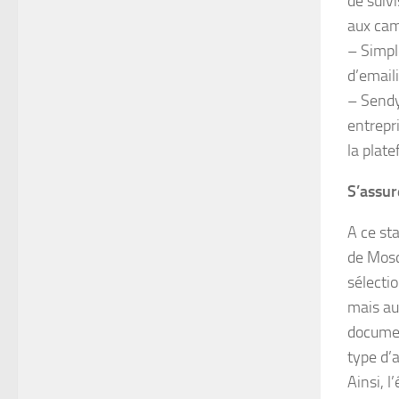
de suiv
aux cam
– Simpl
d’email
– Sendy 
entrepr
la plat
S’assur
A ce sta
de Mosc
sélecti
mais aus
documen
type d’a
Ainsi, l