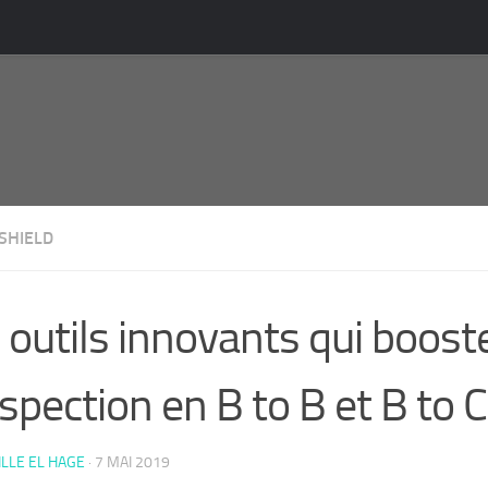
SHIELD
 outils innovants qui boost
spection en B to B et B to C
LLE EL HAGE
·
7 MAI 2019