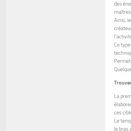
des éne
maîtres 
Ainsi, 
créateur
l’activi
Ce type
techniq
Permett
Quelque
Trouver
La premi
élaborer
ces cibl
Le temp
le bras 