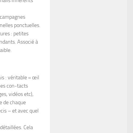
mails inhérents
es campagnes
nelles ponctuelles.
ures : petites
endants. Associé à
aible.
is : véritable « œil
les con-tacts
s, vidéos etc),
ure de chaque
cis – et avec quel
 détaillées. Cela