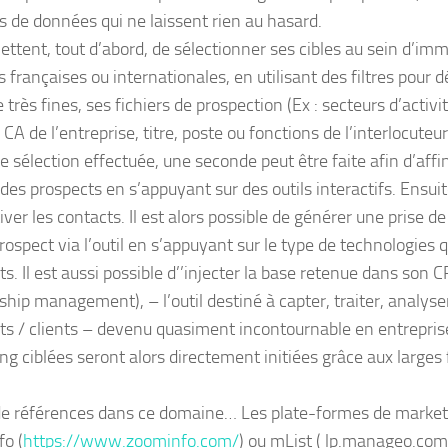
s de données qui ne laissent rien au hasard.
mettent, tout d’abord, de sélectionner ses cibles au sein d’i
 françaises ou internationales, en utilisant des filtres pour 
très fines, ses fichiers de prospection (Ex : secteurs d’acti
u CA de l’entreprise, titre, poste ou fonctions de l’interlocuteur
 sélection effectuée, une seconde peut être faite afin d’affin
es prospects en s’appuyant sur des outils interactifs. Ensuite
iver les contacts. Il est alors possible de générer une prise d
rospect via l’outil en s’appuyant sur le type de technologies qu
ts. Il est aussi possible d’’injecter la base retenue dans son
ship management), – l’outil destiné à capter, traiter, analyser
ts / clients – devenu quasiment incontournable en entrepri
ng ciblées seront alors directement initiées grâce aux larges 
 de références dans ce domaine… Les plate-formes de marketi
o (
https://www.zoominfo.com/
) ou mList ( lp.manageo.com/m