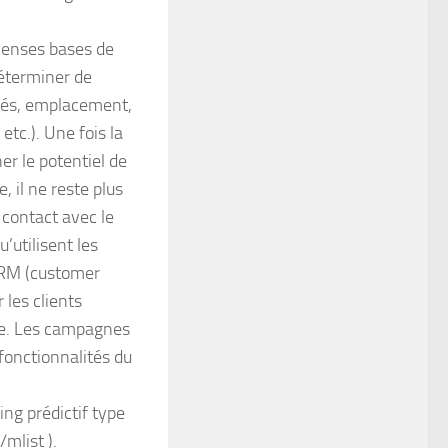
mmenses bases de
déterminer de
vités, emplacement,
 etc.). Une fois la
er le potentiel de
, il ne reste plus
e contact avec le
’utilisent les
 CRM (customer
 les clients
se. Les campagnes
fonctionnalités du
ng prédictif type
list‎ ).