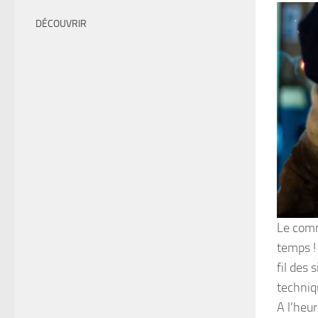
DÉCOUVRIR
Le comm
temps !
fil des 
techniq
A l’heu