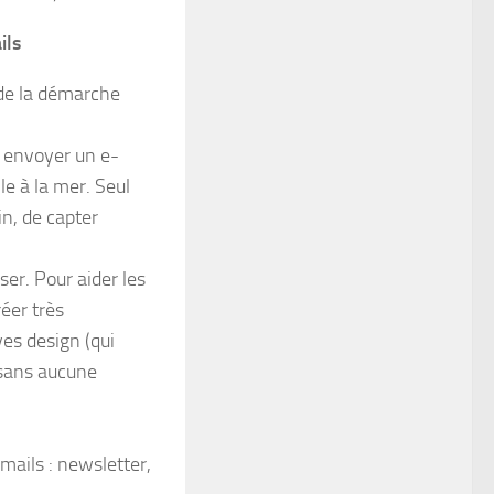
ils
 de la démarche
, envoyer un e-
e à la mer. Seul
in, de capter
ser. Pour aider les
éer très
es design (qui
s sans aucune
mails : newsletter,