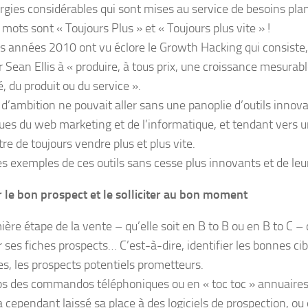
rgies considérables qui sont mises au service de besoins plan
mots sont « Toujours Plus » et « Toujours plus vite » !
les années 2010 ont vu éclore le Growth Hacking qui consiste
 Sean Ellis à « produire, à tous prix, une croissance mesurabl
té, du produit ou du service ».
 d’ambition ne pouvait aller sans une panoplie d’outils innova
ues du web marketing et de l’informatique, et tendant vers un
re de toujours vendre plus et plus vite.
s exemples de ces outils sans cesse plus innovants et de leur
 le bon prospect et le solliciter au bon moment
ère étape de la vente – qu’elle soit en B to B ou en B to C – 
 ses fiches prospects… C’est-à-dire, identifier les bonnes cib
es, les prospects potentiels prometteurs.
s des commandos téléphoniques ou en « toc toc » annuaires
a cependant laissé sa place à des logiciels de prospection, ou 