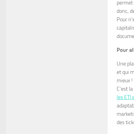
permet d
donc, de
Pour n’
capitali
documen
Pour al
Une pla
et qui m
mieux !
C’est l
les ETI
adaptab
marketin
des tic