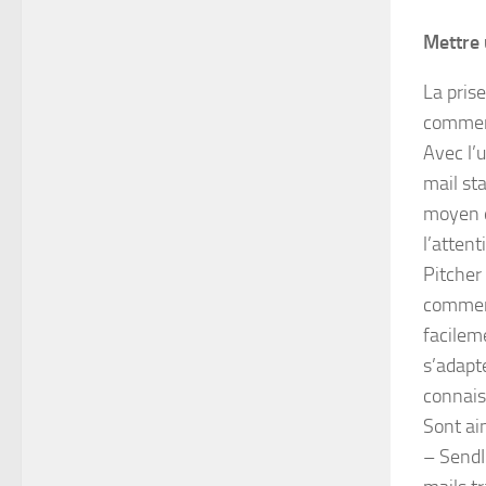
Mettre 
La pris
commerc
Avec l’
mail st
moyen d’
l’attent
Pitcher 
commerc
facilem
s’adapte
connais
Sont ai
– SendI