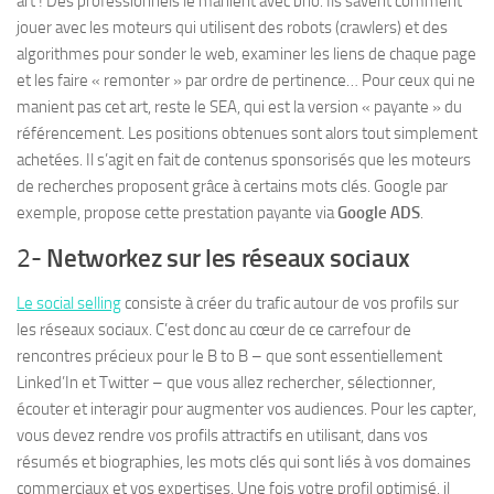
art ! Des professionnels le manient avec brio. Ils savent comment
jouer avec les moteurs qui utilisent des robots (crawlers) et des
algorithmes pour sonder le web, examiner les liens de chaque page
et les faire « remonter » par ordre de pertinence… Pour ceux qui ne
manient pas cet art, reste le SEA, qui est la version « payante » du
référencement. Les positions obtenues sont alors tout simplement
achetées. Il s’agit en fait de contenus sponsorisés que les moteurs
de recherches proposent grâce à certains mots clés. Google par
exemple, propose cette prestation payante via
Google ADS
.
2-
Networkez sur les réseaux sociaux
Le social selling
consiste à créer du trafic autour de vos profils sur
les réseaux sociaux. C’est donc au cœur de ce carrefour de
rencontres précieux pour le B to B – que sont essentiellement
Linked’In et Twitter – que vous allez rechercher, sélectionner,
écouter et interagir pour augmenter vos audiences.
Pour les capter,
vous devez rendre vos profils attractifs en utilisant, dans vos
résumés et biographies, les mots clés qui sont liés à vos domaines
commerciaux et vos expertises. Une fois votre profil optimisé, il