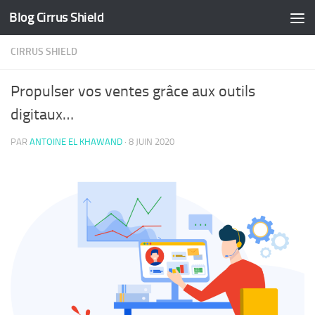
Blog Cirrus Shield
Skip to content
CIRRUS SHIELD
Propulser vos ventes grâce aux outils
digitaux…
PAR
ANTOINE EL KHAWAND
·
8 JUIN 2020