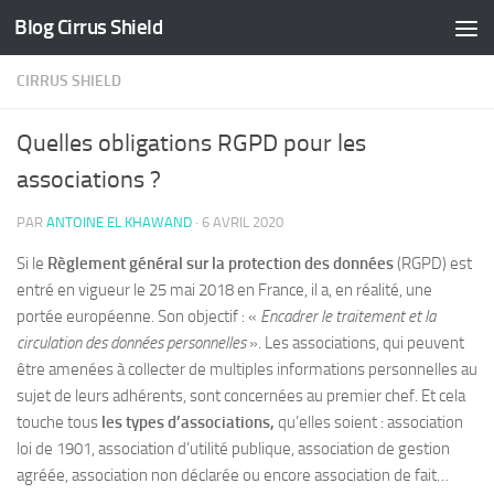
Blog Cirrus Shield
Skip to content
CIRRUS SHIELD
Quelles obligations RGPD pour les
associations ?
PAR
ANTOINE EL KHAWAND
·
6 AVRIL 2020
Si le
Règlement général sur la protection des données
(RGPD) est
entré en vigueur le 25 mai 2018 en France, il a, en réalité, une
portée européenne. Son objectif : «
Encadrer le traitement et la
circulation des données personnelles
». Les associations, qui peuvent
être amenées à collecter de multiples informations personnelles au
sujet de leurs adhérents, sont concernées au premier chef. Et cela
touche tous
les types d’associations,
qu’elles soient : association
loi de 1901, association d’utilité publique, association de gestion
agréée, association non déclarée ou encore association de fait…