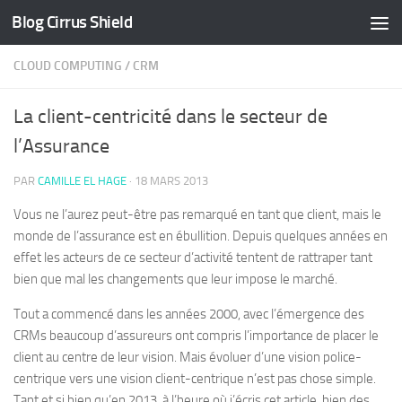
Blog Cirrus Shield
Skip to content
CLOUD COMPUTING
/
CRM
La client-centricité dans le secteur de
l’Assurance
PAR
CAMILLE EL HAGE
·
18 MARS 2013
Vous ne l’aurez peut-être pas remarqué en tant que client, mais le
monde de l’assurance est en ébullition. Depuis quelques années en
effet les acteurs de ce secteur d’activité tentent de rattraper tant
bien que mal les changements que leur impose le marché.
Tout a commencé dans les années 2000, avec l’émergence des
CRMs beaucoup d’assureurs ont compris l’importance de placer le
client au centre de leur vision. Mais évoluer d’une vision police-
centrique vers une vision client-centrique n’est pas chose simple.
Tant et si bien qu’en 2013, à l’heure où j’écris cet article, bien des