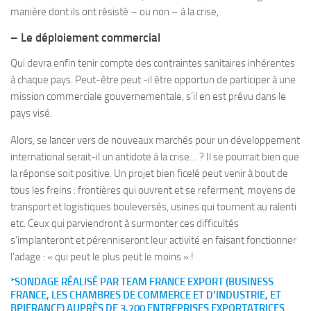
manière dont ils ont résisté – ou non – à la crise,
– Le déploiement commercial
Qui devra enfin tenir compte des contraintes sanitaires inhérentes
à chaque pays. Peut-être peut -il être opportun de participer à une
mission commerciale gouvernementale, s’il en est prévu dans le
pays visé.
Alors, se lancer vers de nouveaux marchés pour un développement
international serait-il un antidote à la crise… ? Il se pourrait bien que
la réponse soit positive. Un projet bien ficelé peut venir à bout de
tous les freins : frontières qui ouvrent et se referment, moyens de
transport et logistiques bouleversés, usines qui tournent au ralenti
etc. Ceux qui parviendront à surmonter ces difficultés
s’implanteront et pérenniseront leur activité en faisant fonctionner
l’adage : « qui peut le plus peut le moins » !
*SONDAGE RÉALISÉ PAR TEAM FRANCE EXPORT (BUSINESS
FRANCE, LES CHAMBRES DE COMMERCE ET D’INDUSTRIE, ET
BPIFRANCE) AUPRÈS DE 3.700 ENTREPRISES EXPORTATRICES