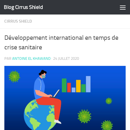
Blog Cirrus Shield
Skip to content
CIRRUS SHIELD
Développement international en temps de
crise sanitaire
PAR
ANTOINE EL KHAWAND
·
24 JUILLET 2020