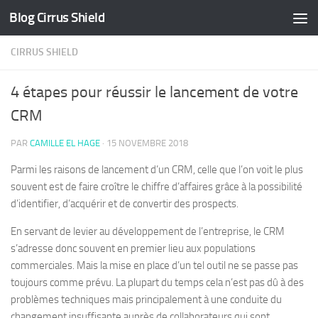
Blog Cirrus Shield
Skip to content
CIRRUS SHIELD
4 étapes pour réussir le lancement de votre
CRM
PAR
CAMILLE EL HAGE
·
15 NOVEMBRE 2018
Parmi les raisons de lancement d’un CRM, celle que l’on voit le plus
souvent est de faire croître le chiffre d’affaires grâce à la possibilité
d’identifier, d’acquérir et de convertir des prospects.
En servant de levier au développement de l’entreprise, le CRM
s’adresse donc souvent en premier lieu aux populations
commerciales. Mais la mise en place d’un tel outil ne se passe pas
toujours comme prévu. La plupart du temps cela n’est pas dû à des
problèmes techniques mais principalement à une conduite du
changement insuffisante auprès de collaborateurs qui sont