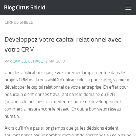
Blog Cirrus Shield
Skip to content
CIRRUS SHIELD
Développez votre capital relationnel avec
votre CRM
PAR
CAMILLE EL HAGE
·
2 MAI 2018
Une des applications que je vois rarement implémentée dans les
projets CRM est la possibilité d’utiliser celui-ci pour cartographier et
développer le capital relationnel de votre entreprise. En effet pour
beaucoup d’entreprises travaillant dans le domaine du B2B
(business to business), la meilleure source de développement
commercial reste encore le réseau. Eh oui, le bon vieux réseau
humain.
Alors qu’il n’y a pas si longtemps que ça, les décisions étaient
souvent prises par un nombre restreint de personnes au sein d’une