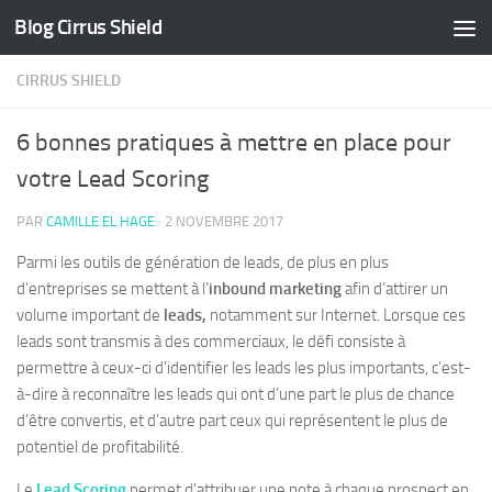
Blog Cirrus Shield
Skip to content
CIRRUS SHIELD
6 bonnes pratiques à mettre en place pour
votre Lead Scoring
PAR
CAMILLE EL HAGE
·
2 NOVEMBRE 2017
Parmi les outils de génération de leads, de plus en plus
d’entreprises se mettent à l’
inbound marketing
afin d’attirer un
volume important de
leads,
notamment sur Internet. Lorsque ces
leads sont transmis à des commerciaux, le défi consiste à
permettre à ceux-ci d’identifier les leads les plus importants, c’est-
à-dire à reconnaître les leads qui ont d’une part le plus de chance
d’être convertis, et d’autre part ceux qui représentent le plus de
potentiel de profitabilité.
Le
Lead Scoring
permet d’attribuer une note à chaque prospect en