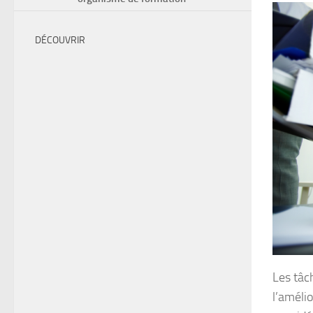
DÉCOUVRIR
Les tâch
l’amélio