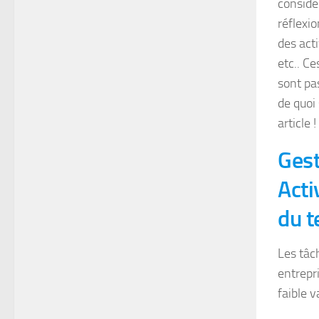
considé
réflexi
des act
etc.. C
sont pas
de quoi
article !
Gest
Acti
du 
Les tâc
entrepri
faible 