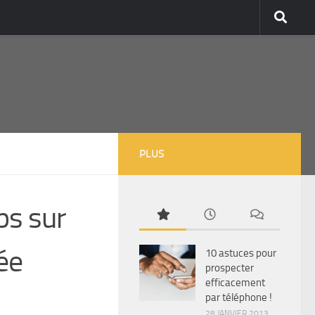
PLUS
ps sur
tée
10 astuces pour
prospecter
efficacement
par téléphone !
28 JANVIER 2013