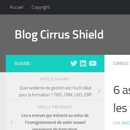
Accueil
Copyright
Skip to content
Blog Cirrus Shield
SUIVRE :
CIRRUS 
ARTICLE SUIVANT
6 a
Quel système de gestion est l’outil idéal
pour la formation ? TMS, CRM, LMS, ERP
les
ARTICLE PRÉCÉDENT
Les 4 erreurs qui mènent au refus de
l’enregistrement de votre nouvel
PAR
ANT
organisme de formation