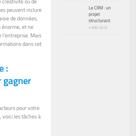
 créativité ou de
Le CRM : un
hes peuvent inclure
projet
aisie de données,
structurant
s énorme, et ne
4 MAI 2010
 l’entreprise. Mais
formations dans cet
e :
r gagner
acteurs pour votre
, voici les tâches à