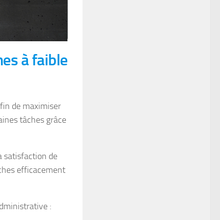
es à faible
afin de maximiser
taines tâches grâce
a satisfaction de
âches efficacement
dministrative :