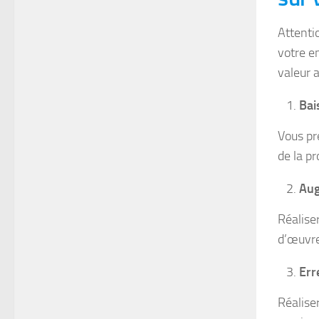
Attenti
votre e
valeur a
Bais
Vous pr
de la pr
Aug
Réalise
d’œuvre
Err
Réalise