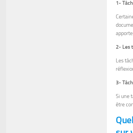
1- Tâch
Certain
documen
apporter
2- Les t
Les tâc
réflexi
3- Tâch
Si une t
être co
Quel
sur 