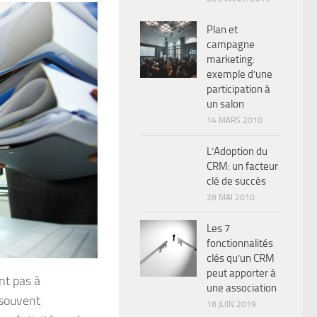
Plan et
campagne
marketing:
exemple d’une
participation à
un salon
14 MARS 2010
L’Adoption du
CRM: un facteur
clé de succès
28 MAI 2010
Les 7
fonctionnalités
clés qu’un CRM
peut apporter à
nt pas à
une association
 souvent
18 JUIN 2019