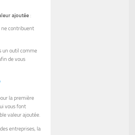
aleur ajoutée
:
 ne contribuent
ns un outil comme
afin de vous
?
pour la première
ui vous font
ble valeur ajoutée.
es entreprises, la