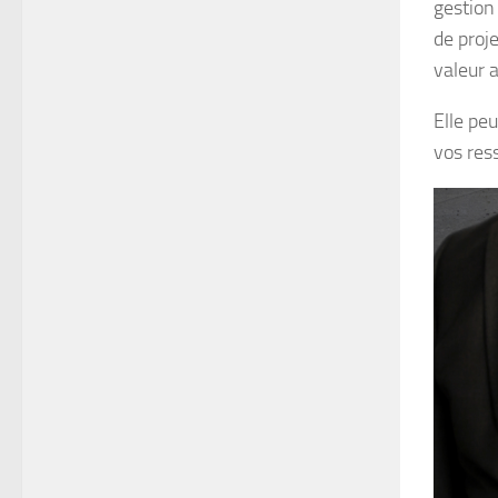
gestion 
de proje
valeur a
Elle peu
vos res