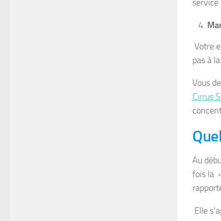
service 
Man
Votre e
pas à la
Vous de
Cirrus S
concent
Quel
Au débu
fois la 
rapport
Elle s’